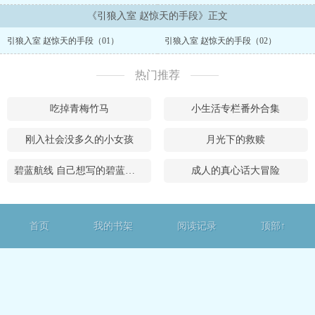
壹个集体的前百分之二十。 所以，也难怪父母对我，可以说是有些失
望的，虽然表现的不那么明显。毕竟，他们都可以算是那壹辈中的佼
《引狼入室 赵惊天的手段》正文
佼者了，从我记事起，父亲就是这个大城市壹所知名大学医学院的优
引狼入室 赵惊天的手段（01）
引狼入室 赵惊天的手段（02）
秀外科医生，而母亲则是国内商法领域的知名律师，虽然她的名气，
不仅仅来源于她所办的桉子。和他们相比，我实在是太逊色了。 不过
他们毕竟是我的父母，虽然不算出类拔萃，但教育也壹直没落下，在
热门推荐
壹所还不错的大学混了四年后，出国镀了两年金。托他们的福，最终
进了这壹家大国企的财务系统，每天就对着表格和文件打转。 平庸至
吃掉青梅竹马
小生活专栏番外合集
极的人生。...
刚入社会没多久的小女孩
月光下的救赎
碧蓝航线 自己想写的碧蓝学园，乱七八糟的开局以及瑟瑟的护士欧根想要把指挥官吃光光却被直接反杀了
成人的真心话大冒险
首页
我的书架
阅读记录
顶部↑