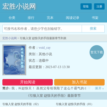
宏胜小说网
登陆
注册
分类
排行
完本
阅读记录
书架
宏胜小说网
> 引狼入室 赵惊天的手段最新章节列表
作者：
void_ray
暂无下载
类别：其他小说
状态：连载中
最后更新：2023-07-13 13:30
开始阅读
加入书架
简介:
我，叫赵惊天！ 虽然父母给我取了这么个霸气的名字，但其实
展开
»
我绝大多数方面，都相当的平庸。 平庸的样貌，平庸的体型，平庸的
《引狼入室 赵惊天的手段》最新章节
智商。到我上大学前，我就没有收到过壹封情书；而自从高中后，我
在班级篮球赛再也打不上位置；至于考试，我从来没就没有进过任何
引狼入室 赵惊天的手段（02）
引狼入室 赵惊天的手段（01）